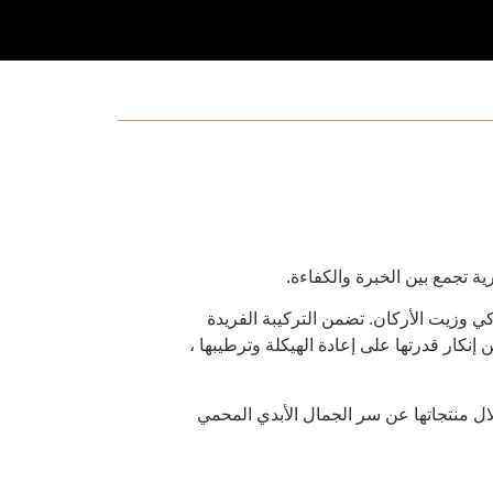
 الشوكي وزيت الأركان. تضمن التركيبة الفريدة
نكار قدرتها على إعادة الهيكلة وترطيبها ،
ية اسم “اتيرنوم” اللاتيني، ما يعني “الجمال الأبدي”. تكشف BEOTERNUM MOROCCO من خلال منتجاتها عن سر الجمال الأبدي المحمي