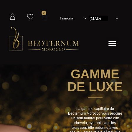
0
Français
GAMME
DE
LUXE
La gamme capillaire de
Beoternum Morocco vous procure
un soin naturel pour votre cuir
chevelu, hydrant, sans les
agresser. Elle redonne à vos