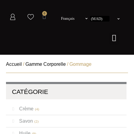
0
Français
Accueil
/
Gamme Corporelle
/ Gommage
CATÉGORIE
Crème
(4)
Savon
(2)
Huile
(9)