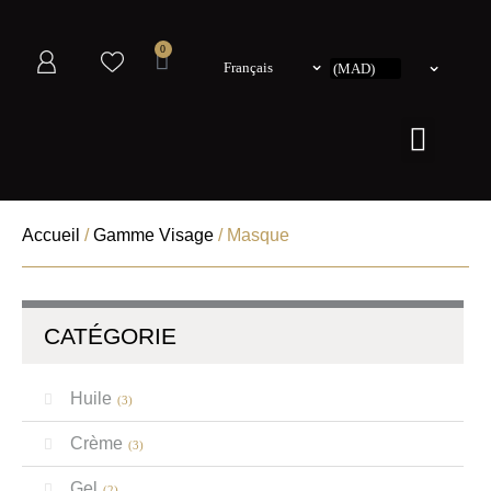
0
Français
Accueil
/
Gamme Visage
/ Masque
CATÉGORIE
Huile
(3)
Crème
(3)
Gel
(2)